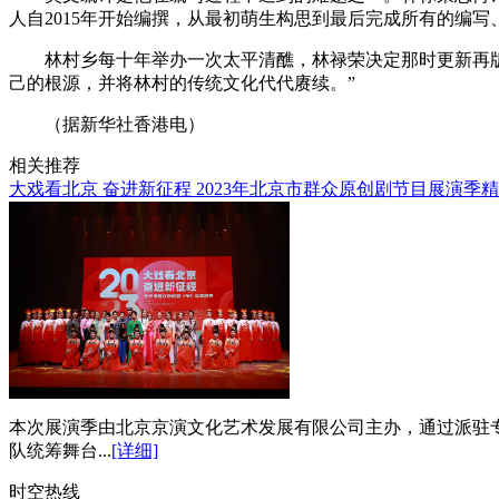
人自2015年开始编撰，从最初萌生构思到最后完成所有的编
林村乡每十年举办一次太平清醮，林禄荣决定那时更新再版
己的根源，并将林村的传统文化代代赓续。”
（据新华社香港电）
相关推荐
大戏看北京 奋进新征程 2023年北京市群众原创剧节目展演季
本次展演季由北京京演文化艺术发展有限公司主办，通过派驻
队统筹舞台...
[详细]
时空热线