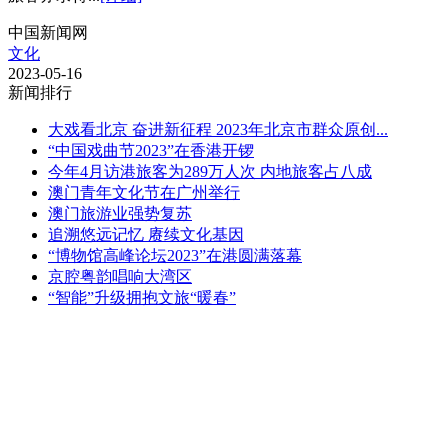
中国新闻网
文化
2023-05-16
新闻排行
大戏看北京 奋进新征程 2023年北京市群众原创...
“中国戏曲节2023”在香港开锣
今年4月访港旅客为289万人次 内地旅客占八成
澳门青年文化节在广州举行
澳门旅游业强势复苏
追溯悠远记忆 赓续文化基因
“博物馆高峰论坛2023”在港圆满落幕
京腔粤韵唱响大湾区
“智能”升级拥抱文旅“暖春”