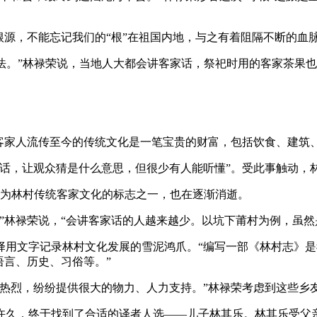
根源，不能忘记我们的“根”在祖国内地，与之有着阻隔不断的血
说法。”林禄荣说，当地人大都会讲客家话，祭祀时用的客家茶果
，客家人流传至今的传统文化是一笔宝贵的财富，包括饮食、建筑
家话，让观众猜是什么意思，但很少有人能听懂”。受此事触动，
作为林村传统客家文化的标志之一，也在逐渐消逝。
”林禄荣说，“会讲客家话的人越来越少。以坑下莆村为例，虽然
择用文字记录林村文化发展的雪泥鸿爪。“编写一部《林村志》
语言、历史、习俗等。”
应热烈，纷纷提供很大的物力、人力支持。”林禄荣考虑到这些乡
许久，终于找到了合适的译者人选——儿子林其乐。林其乐受父