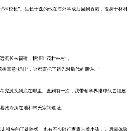
为“林校长”。生长于兹的他在海外学成后回到香港，投身于林村
远流长来福建，根深叶茂壮林村”。
树寓意‘折桂’，这都寄托了祖先对后代的期许。”
有考究源头到底在哪里。直到有一次，我带领学界排球队去福建
和县政府所在地和林氏宗祠遗址。
是重走祖先的迁徙路线，也有不少随行家庭带着小孩，让后辈体验