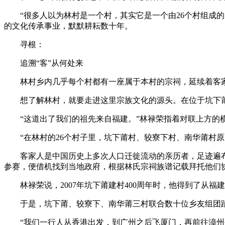
“很多人以为林村是一个村，其实它是一个由26个村组成
的文化传承事业，默默耕耘数十年。
寻根：
追溯“客”从何处来
林村乡内几乎每个村都有一座属于本村的宗祠，延续着客
想了解林村，就要走进这里宗族文化的源头。在位于坑下
“这道出了我们的祖先来自福建。”林禄荣指着对联上方的横
“在林村的26个村子里，坑下莆村、较寮下村、南华莆村
客家人是中国历史上多次人口迁徙流动的亲历者，足迹遍
参赛，便借机找到当地政府，根据林氏宗祠族谱记载拜托他们
林禄荣说，2007年坑下莆建村400周年时，他得到了
于是，坑下莆、较寮下、南华莆三村联合数十位乡友组团踏
“我们一行人从香港出发，到广州之后飞厦门，再前往漳州