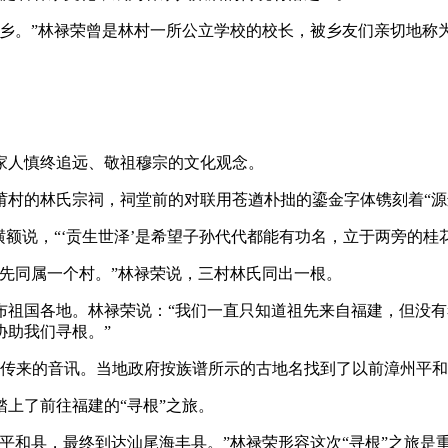
的乡。”林禄荣曾是林村一所公立学校的校长，被乡友们亲切地称
家人慎终追远、敬祖穆宗的文化观念。
莆村的林氏宗祠，祠堂前的对联用苍遒朴拙的鎏金字体镌刻着“源
额说，“‘贡生世泽’是希望子孙代代都能有功名，立于两旁的桂花
原先同属一个村。”林禄荣说，三村林氏同出一根。
布祖国各地。林禄荣说：“我们一直只知道祖先来自福建，但没
协助我们寻根。”
从福建传来的音讯。当地政府按族谱所示的古地名找到了以前漳州平
上了前往福建的“寻根”之旅。
平和县，最终到达汕尾海丰县。”林禄荣形容这次“寻根”之旅