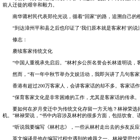
前人迁徙的艰辛和毅力。
南华莆村民代表郑伦光说，循着“回家”的路，追溯自己的
“到达漳州平和县之后也印证了‘我们原本就是客家村’的
修志：
赓续客家传统文化
“中国人重视承先启后。”林村乡公所名誉会长林道明说
然而，“有一年中秋节举办文娱活动，我即兴讲了几句客
香港有超过200万客家人，会讲客家话的却不多。客家话
“保育客家文化是非常困难的工作，尤其是客家话的传承。
要如何在岁月变迁中为传统文化存留一方天地？林禄荣选
机。”林禄荣说，“书中内容涉及林村的很多方面，包括饮食、
“听说我要编写《林村志》，一些从林村走出去的乡友反
英文编译是他在编写过程中遇到的难题之一。林禄荣思忖