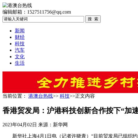
编辑邮箱：1527511756@qq.com
新闻
财经
科技
汽车
文化
生活
当前位置：
港澳台热线
>>
科技
>>正文内容
香港贸发局：沪港科技创新合作按下“加速
2023年04月02日
来源：新华网
新华社上海4月1日电（记者许晓青）“目前贸发局已组织